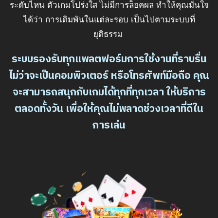
ระดับไหน ตัวเกมโปร่งใส ไม่มีการล็อคผล ทำให้คุณมั่นใจ
ได้ว่า การเดิมพันในแต่ละรอบ เป็นไปตามระบบที่
ยุติธรรม
ระบบรองรับทุกแพลตฟอร์มการใช้งานที่ราบรื่น
ไม่ว่าจะเป็นคอมพิวเตอร์ หรือโทรศัพท์มือถือ คุณ
จะสามารถสนุกกับเกมได้ทุกที่ทุกเวลา ให้บริการ
ตลอดทั้งวัน เพื่อให้คุณไม่พลาดช่วงเวลาที่ดีใน
การเล่น